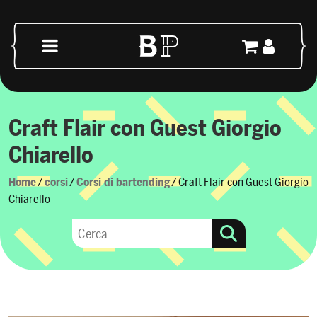
Vai al contenuto
Navigazione principale
Craft Flair con Guest Giorgio
Chiarello
Home
/
corsi
/
Corsi di bartending
/ Craft Flair con Guest Giorgio
Chiarello