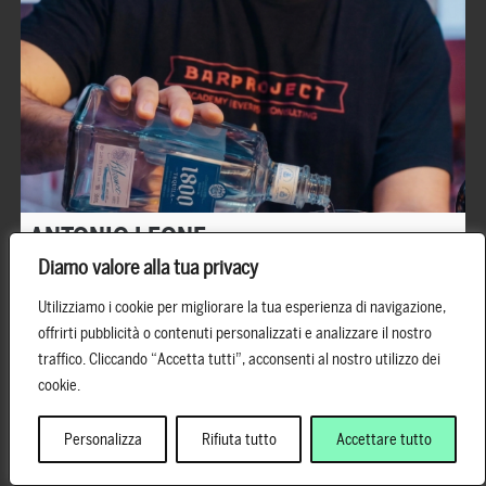
ANTONIO LEONE
Diamo valore alla tua privacy
Trainer: Basic Bartending – Mixology -Barista Espresso
Utilizziamo i cookie per migliorare la tua esperienza di navigazione,
Bartender e barista di esperienza cresciuto all’interno
offrirti pubblicità o contenuti personalizzati e analizzare il nostro
dell’Academy. Trasmette solide basi tecniche,
traffico. Cliccando “Accetta tutti”, acconsenti al nostro utilizzo dei
professionalità e passione per il mondo della miscelazione.
cookie.
Personalizza
Rifiuta tutto
Accettare tutto