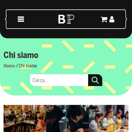
Vai al contenuto
Navigazione principale
Chi siamo
Home
/ Chi siamo