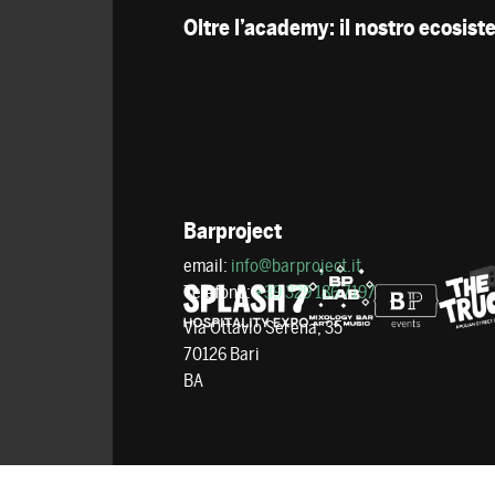
Oltre l’academy: il nostro ecosis
Barproject
email:
info@barproject.it
Telefono:
+39 329 186 7197
Via Ottavio Serena, 35
70126 Bari
BA