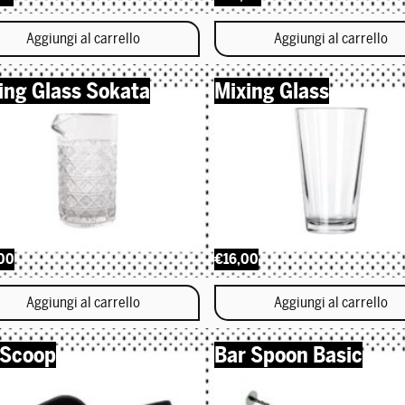
Aggiungi al carrello
Aggiungi al carrello
ing Glass Sokata
Mixing Glass
00
€16,00
Aggiungi al carrello
Aggiungi al carrello
 Scoop
Bar Spoon Basic