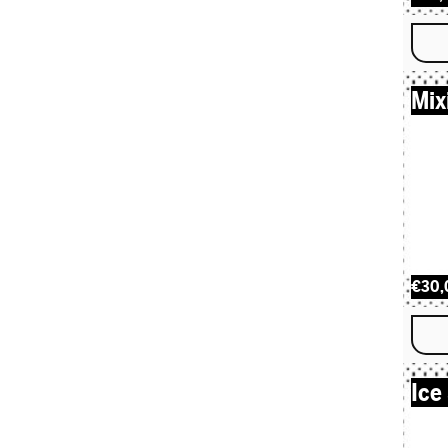
Mix
€30,
Ice