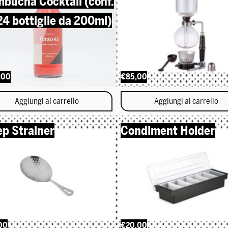
bucha Cocktail (conf.
24 bottiglie da 200ml)
,00
€85,00
Aggiungi al carrello
Aggiungi al carrello
ep Strainer
Condiment Holder
00
€20,00