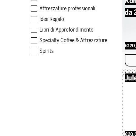
Kom
Attrezzature professionali
da 
Idee Regalo
Libri di Approfondimento
Specialty Coffee & Attrezzature
€120
Spirits
Jul
€20,