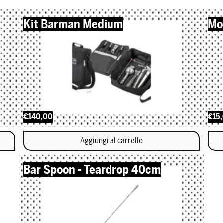
Kit Barman Medium
Mo
€140,00
€15
Aggiungi al carrello
Questo
Bar Spoon - Teardrop 40cm