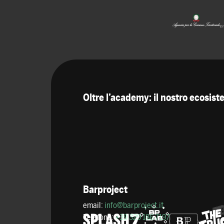
Oltre l’academy: il nostro ecosis
Barproject
email:
info@barproject.it
Telefono:
+39 329 186 7197