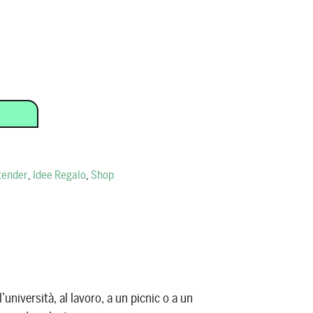
tender
,
Idee Regalo
,
Shop
niversità, al lavoro, a un picnic o a un