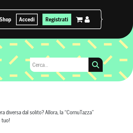
Shop
Accedi
Registrati
iera diversa dal solito? Allora, la “CornuTazza”
 tuo!