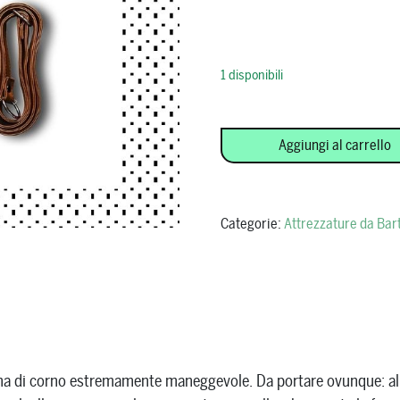
1 disponibili
Goat Mug quantità
Aggiungi al carrello
Categorie:
Attrezzature da Bar
rma di corno estremamente maneggevole. Da portare ovunque: all’u