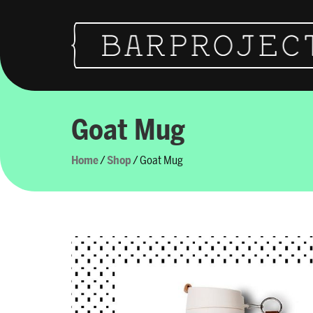
Vai al contenuto
Navigazione principale
Goat Mug
Home
/
Shop
/ Goat Mug