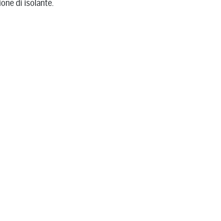
ione di isolante.
te nella pagina del prodotto