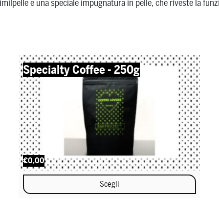
imilpelle e una speciale impugnatura in pelle, che riveste la funz
Specialty Coffee - 250g
€0,00
Scegli
Questo prodotto ha più varianti. Le opzioni possono essere scel