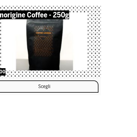
norigine Coffee - 250g
,00
Scegli
 prodotto ha più varianti. Le opzioni possono essere scelte nella pagi