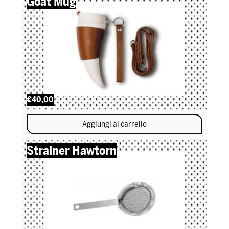
Goat Mug
€40,00
Aggiungi al carrello
Strainer Hawtorn