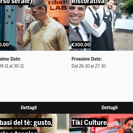
rso serale)
Ristorativa
0,00
€300,00
sime Date:
Prossime Date:
9-11 al 30-11
Dal 26-10 al 27-10
Dettagli
Dettagli
basi del tè: gusto,
Tiki Culture