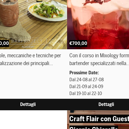
0,00
€700,00
le, meccaniche e tecniche per
Con il corso in Mixology for
ealizzazione dei principali
bartender specializzati nella
otti detox come centrifugati,
miscelazione avanzata e nell
Prossime Date:
atti, frullati, smoothies,
creazione di cocktail sartorial
Dal 24-08 al 27-08
rfood, tè e tisane.
Dal 21-09 al 24-09
Dal 19-10 al 22-10
Dettagli
Dettagli
Craft Flair con Gues