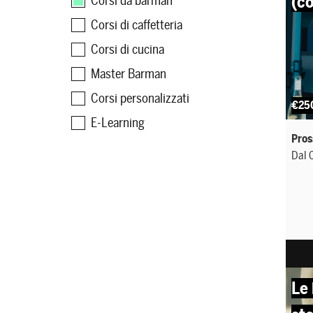
(co
Corsi da barman
Corsi di caffetteria
Corsi di cucina
Master Barman
Corsi personalizzati
€25
E-Learning
Pros
Dal 0
Le 