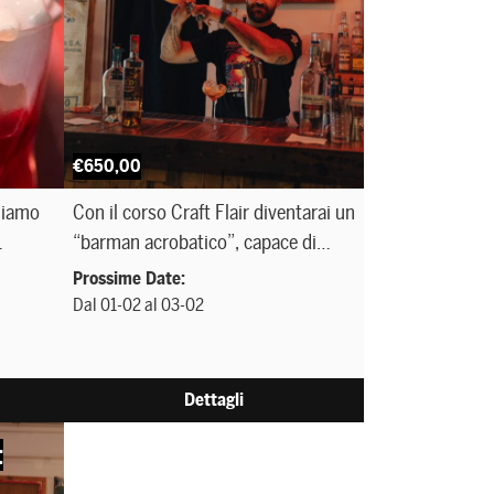
€650,00
miamo
Con il corso Craft Flair diventarai un
“barman acrobatico”, capace di
a
conquistare il cliente con
Prossime Date:
i.
preparazioni spettacolari unite a
Dal 01-02 al 03-02
uno stile mixology.
Dettagli
t