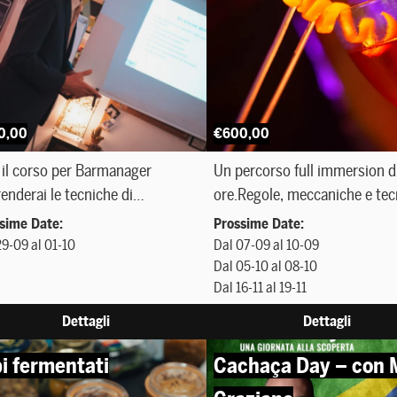
Farms e fondatrice del progetto
Purple Magpie.
0,00
€600,00
il corso per Barmanager
Un percorso full immersion d
enderai le tecniche di
ore.Regole, meccaniche e tec
azione e sviluppo gestionale
per la realizzazione dei cockta
sime Date:
Prossime Date:
e risorse economico-finanziarie
internazionali più famosi (IBA
29-09 al 01-10
Dal 07-09 al 10-09
mane.
Dal 05-10 al 08-10
Dal 16-11 al 19-11
Dettagli
Dettagli
i fermentati
Cachaça Day – con 