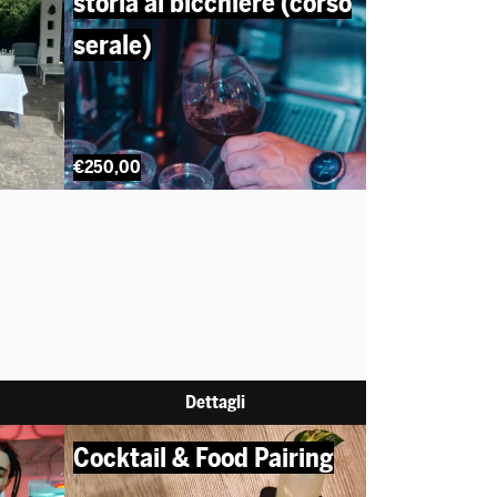
storia al bicchiere (corso
serale)
€250,00
Dettagli
Cocktail & Food Pairing