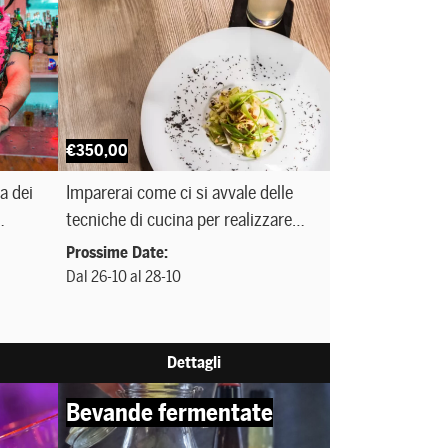
€350,00
a dei
Imparerai come ci si avvale delle
tecniche di cucina per realizzare
ive
piatti unici, con materie prime del
Prossime Date:
era
territorio, da abbinare ai tuoi
Dal 26-10 al 28-10
le
Cocktail.
ze nel
i con
Dettagli
e
Bevande fermentate