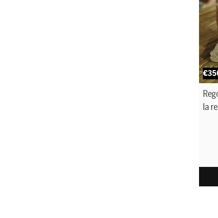
€35
Rego
la r
prod
estr
supe