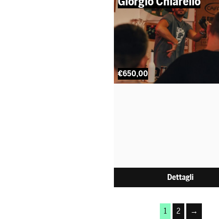
Giorgio Chiarello
€650,00
Dettagli
1
2
→