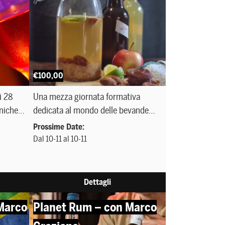
€100,00
i 28
Una mezza giornata formativa
niche
dedicata al mondo delle bevande
il
fermentate, guidata da Marco
Prossime Date:
).
Fortunato, fondatore di I’m in
Dal 10-11 al 10-11
Fermentation e divulgatore della
cultura della fermentazione. Il corso
unisce teoria e pratica per fornire
Dettagli
competenze concrete nella
Marco
realizzazione di bevande fermentate
Planet Rum – con Marco
sempre più richieste nel mondo