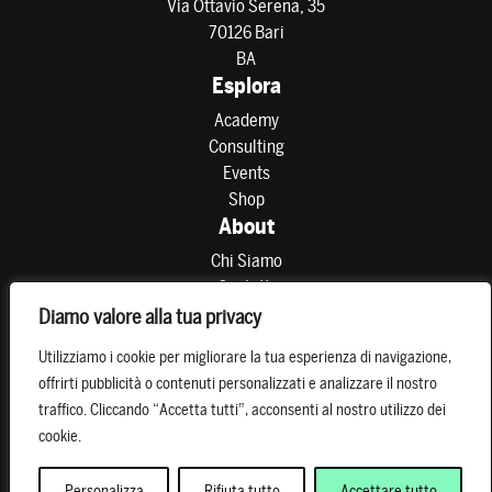
Via Ottavio Serena, 35
70126 Bari
BA
Esplora
Academy
Consulting
Events
Shop
About
Chi Siamo
Contatti
Partner
Diamo valore alla tua privacy
Preferenze di consenso
Utilizziamo i cookie per migliorare la tua esperienza di navigazione,
Resta connesso
offrirti pubblicità o contenuti personalizzati e analizzare il nostro
traffico. Cliccando “Accetta tutti”, acconsenti al nostro utilizzo dei
cookie.
Personalizza
Rifiuta tutto
Accettare tutto