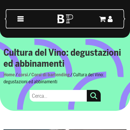
Vai al contenuto
Navigazione principale
Cultura del Vino: degustazioni
ed abbinamenti
Home
/
corsi
/
Corsi di bartending
/ Cultura del Vino:
degustazioni ed abbinamenti