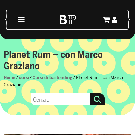
Vai al contenuto
Navigazione principale
Planet Rum – con Marco
Graziano
Home
/
corsi
/
Corsi di bartending
/ Planet Rum – con Marco
Graziano