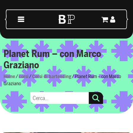
Skip to content
Main Navigation
Planet Rum – con Marco
Graziano
Home
/
corsi
/
Corsi di bartending
/ Planet Rum – con Marco
Graziano