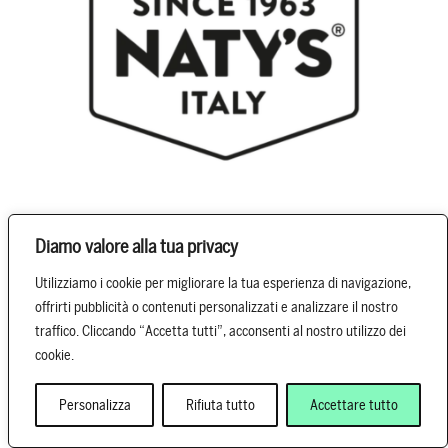
Diamo valore alla tua privacy
Utilizziamo i cookie per migliorare la tua esperienza di navigazione,
Naty’s
offrirti pubblicità o contenuti personalizzati e analizzare il nostro
traffico. Cliccando “Accetta tutti”, acconsenti al nostro utilizzo dei
cookie.
Ingredienti premium per la realizzazione di cocktail
autentici e deliziosi. Succhi di frutta NFC, sciroppi, puree di
Personalizza
Rifiuta tutto
Accettare tutto
frutta e le basi per cocktail.