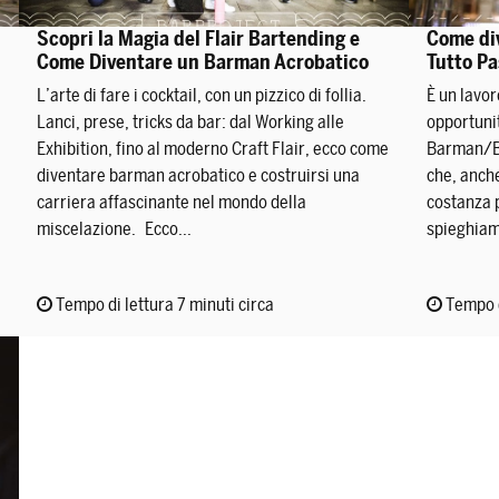
Scopri la Magia del Flair Bartending e
Come di
Come Diventare un Barman Acrobatico
Tutto Pa
L’arte di fare i cocktail, con un pizzico di follia.
È un lavor
Lanci, prese, tricks da bar: dal Working alle
opportunit
Exhibition, fino al moderno Craft Flair, ecco come
Barman/Ba
diventare barman acrobatico e costruirsi una
che, anch
carriera affascinante nel mondo della
costanza p
miscelazione. Ecco...
spieghiam
Tempo di lettura 7 minuti circa
Tempo d