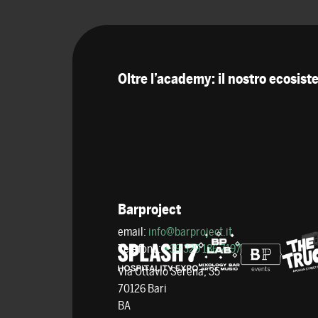
Oltre l’academy: il nostro ecosis
Barproject
email:
info@barproject.it
Telefono:
+39 329 186 7197
Via Ottavio Serena, 35
70126 Bari
BA