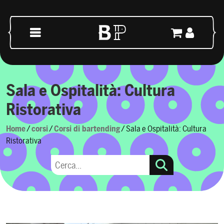
Vai al contenuto
Navigazione principale
Sala e Ospitalità: Cultura
Ristorativa
Home
/
corsi
/
Corsi di bartending
/ Sala e Ospitalità: Cultura
Ristorativa