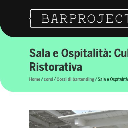
Skip to content
Main Navigation
Sala e Ospitalità: Cu
Ristorativa
Home
/
corsi
/
Corsi di bartending
/ Sala e Ospitalità