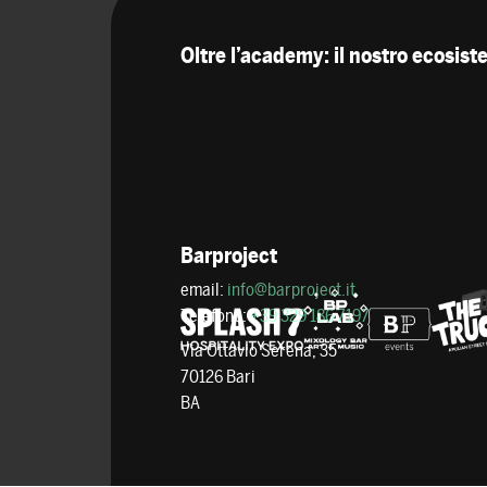
Oltre l’academy: il nostro ecosis
Barproject
email:
info@barproject.it
Telefono:
+39 329 186 7197
Via Ottavio Serena, 35
70126 Bari
BA