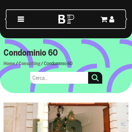
Vai al contenuto
Navigazione principale
Condominio 60
Home
/
Consulting
/ Condominio 60