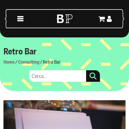
Vai al contenuto
Navigazione principale
Retro Bar
Home
/
Consulting
/ Retro Bar