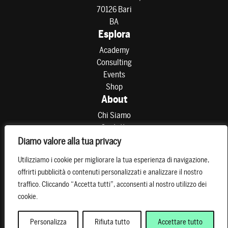
70126 Bari
BA
Esplora
Academy
Consulting
Events
Shop
About
Chi Siamo
Contatti
Partner
Diamo valore alla tua privacy
Preferenze di consenso
Utilizziamo i cookie per migliorare la tua esperienza di navigazione,
Resta connesso
offrirti pubblicità o contenuti personalizzati e analizzare il nostro
traffico. Cliccando “Accetta tutti”, acconsenti al nostro utilizzo dei
cookie.
Personalizza
Rifiuta tutto
Accettare tutto