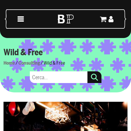
Vai al contenuto
Navigazione principale
Wild & Free
Home
/
Consulting
/ Wild & Free