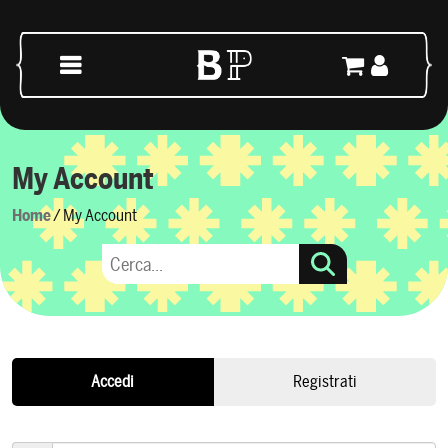
Vai al contenuto
Navigazione principale
My Account
Home
/ My Account
Accedi
Registrati