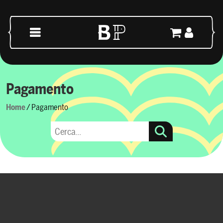
Vai al contenuto
Navigazione principale
Pagamento
Home
/ Pagamento