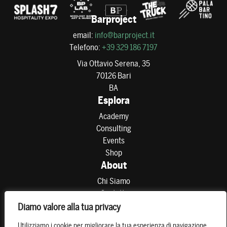
Barproject
email:
info@barproject.it
Telefono:
+39 329 186 7197
Via Ottavio Serena, 35
70126 Bari
BA
Esplora
Academy
Consulting
Events
Shop
About
Chi Siamo
Contatti
Partner
Diamo valore alla tua privacy
Preferenze di consenso
Utilizziamo i cookie per migliorare la tua esperienza di navigazione,