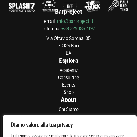
Barproject
email:
info@barproject.it
Telefono:
+39 329 186 7197
Via Ottavio Serena, 35
70126 Bari
BA
Esplora
Academy
Consulting
Events
Shop
About
Chi Siamo
Contatti
Partner
Diamo valore alla tua privacy
Preferenze di consenso
Utilizziamo i cookie per migliorare la tua esperienza di navigazione,