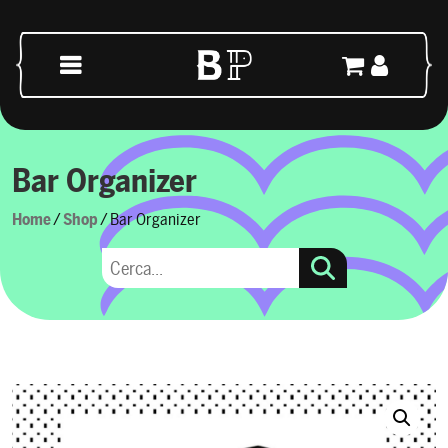
Vai al contenuto
Navigazione principale
Bar Organizer
Home
/
Shop
/ Bar Organizer