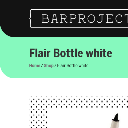
Vai al contenuto
Navigazione principale
Flair Bottle white
Home
/
Shop
/ Flair Bottle white