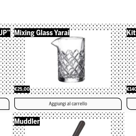
KUP”
Mixing Glass Yarai
Ki
€25,00
€14
Aggiungi al carrello
Muddler