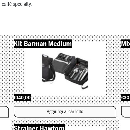
 caffè specialty.
Kit Barman Medium
Mi
€140,00
€30
Aggiungi al carrello
Strainer Hawtorn