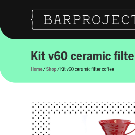
Vai al contenuto
Navigazione principale
Kit v60 ceramic filte
Home
/
Shop
/ Kit v60 ceramic filter coffee