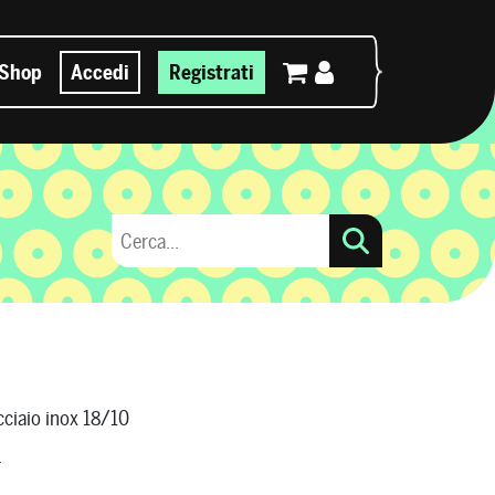
Shop
Accedi
Registrati
cciaio inox 18/10
r