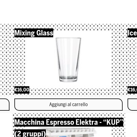
Mixing Glass
Ic
€16,00
€16
Aggiungi al carrello
Macchina Espresso Elektra - “KUP”
(2 gruppi)