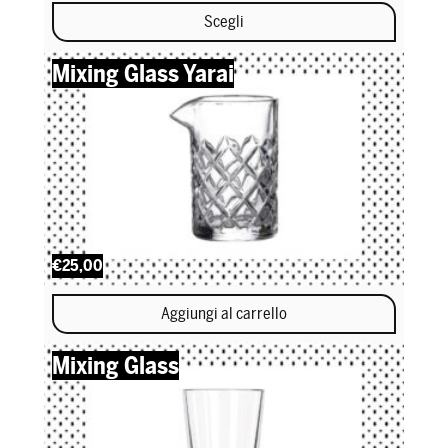
Scegli
Questo prodotto ha più varianti. Le opzioni possono essere scel
Mixing Glass Yarai
€25,00
Aggiungi al carrello
Mixing Glass