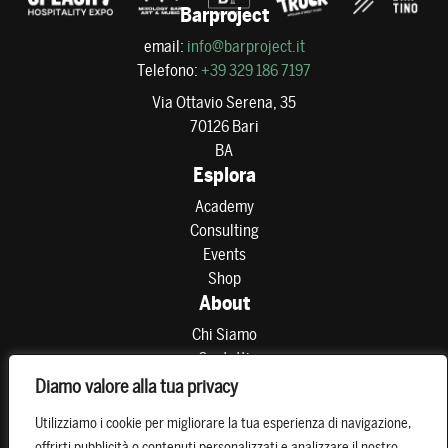
Barproject
email:
info@barproject.it
Telefono:
+39 329 186 7197
Via Ottavio Serena, 35
70126 Bari
BA
Esplora
Academy
Consulting
Events
Shop
About
Chi Siamo
Contatti
Partner
Diamo valore alla tua privacy
Preferenze di consenso
Utilizziamo i cookie per migliorare la tua esperienza di navigazione,
Resta connesso
offrirti pubblicità o contenuti personalizzati e analizzare il nostro