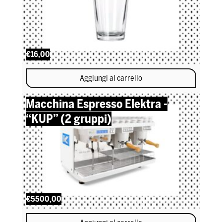
€16,00
Aggiungi al carrello
Macchina Espresso Elektra -
“KUP” (2 gruppi)
€5500,00