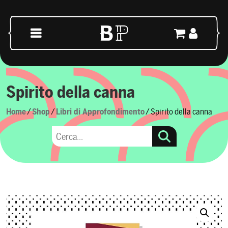
Vai al contenuto
Navigazione principale
Spirito della canna
Home
/
Shop
/
Libri di Approfondimento
/ Spirito della canna