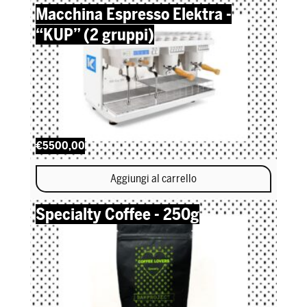
Macchina Espresso Elektra -
“KUP” (2 gruppi)
€5500,00
Aggiungi al carrello
Specialty Coffee - 250g