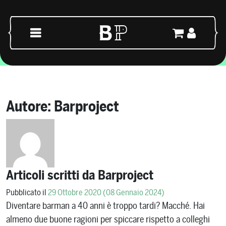
Vai al contenuto
Navigazione principale
Autore:
Barproject
Articoli scritti da Barproject
Pubblicato il
29 Ottobre 2020
(08 Gennaio 2024)
Diventare barman a 40 anni è troppo tardi? Macché. Hai
almeno due buone ragioni per spiccare rispetto a colleghi