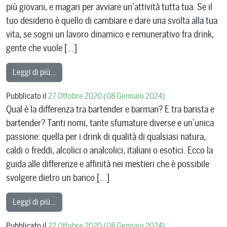
più giovani, e magari per avviare un’attività tutta tua. Se il
tuo desiderio è quello di cambiare e dare una svolta alla tua
vita, se sogni un lavoro dinamico e remunerativo fra drink,
gente che vuole […]
from Diventare Barman a 30 o 40 anni? Si può!
Leggi di più…
Pubblicato il
27 Ottobre 2020
(08 Gennaio 2024)
Qual è la differenza tra bartender e barman? E tra barista e
bartender? Tanti nomi, tante sfumature diverse e un’unica
passione: quella per i drink di qualità di qualsiasi natura,
caldi o freddi, alcolici o analcolici, italiani o esotici. Ecco la
guida alle differenze e affinità nei mestieri che è possibile
svolgere dietro un banco […]
from Barman, Bartender, Barista: Differenze nei Mes
Leggi di più…
Pubblicato il
22 Ottobre 2020
(08 Gennaio 2024)