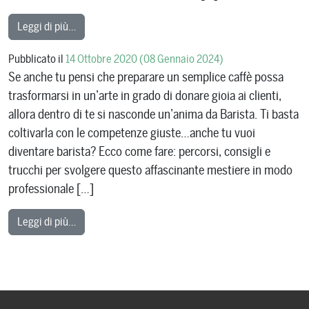
from Come diventare Barman? Ti Spieghiamo Tutto 
Leggi di più…
Pubblicato il
14 Ottobre 2020
(08 Gennaio 2024)
Se anche tu pensi che preparare un semplice caffè possa
trasformarsi in un’arte in grado di donare gioia ai clienti,
allora dentro di te si nasconde un’anima da Barista. Ti basta
coltivarla con le competenze giuste…anche tu vuoi
diventare barista? Ecco come fare: percorsi, consigli e
trucchi per svolgere questo affascinante mestiere in modo
professionale […]
from Come Diventare Barista: Requisiti, Consigli e T
Leggi di più…