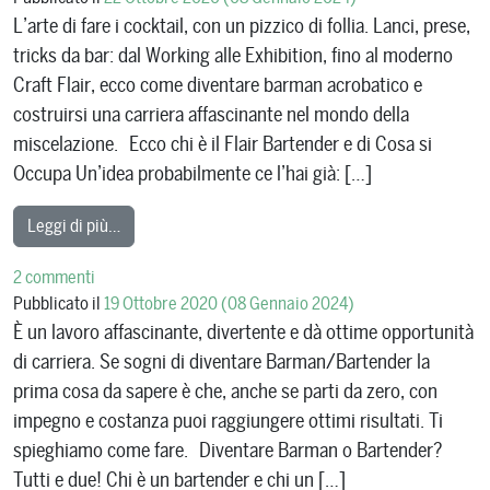
L’arte di fare i cocktail, con un pizzico di follia. Lanci, prese,
tricks da bar: dal Working alle Exhibition, fino al moderno
Craft Flair, ecco come diventare barman acrobatico e
costruirsi una carriera affascinante nel mondo della
miscelazione. Ecco chi è il Flair Bartender e di Cosa si
Occupa Un’idea probabilmente ce l’hai già: […]
from Scopri la Magia del Flair Bartending e Come D
Leggi di più…
su Scopri la Magia del Flair Bartending e Come Diventa
2 commenti
Pubblicato il
19 Ottobre 2020
(08 Gennaio 2024)
È un lavoro affascinante, divertente e dà ottime opportunità
di carriera. Se sogni di diventare Barman/Bartender la
prima cosa da sapere è che, anche se parti da zero, con
impegno e costanza puoi raggiungere ottimi risultati. Ti
spieghiamo come fare. Diventare Barman o Bartender?
Tutti e due! Chi è un bartender e chi un […]