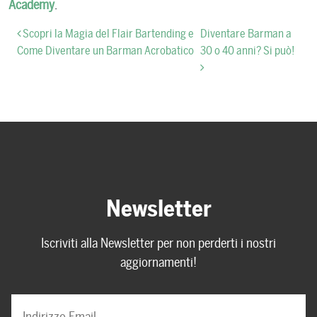
Academy
.
Navigazione articoli
Scopri la Magia del Flair Bartending e
Diventare Barman a
Come Diventare un Barman Acrobatico
30 o 40 anni? Si può!
Newsletter
Iscriviti alla Newsletter per non perderti i nostri
aggiornamenti!