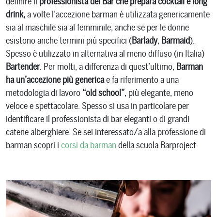
definire il
professionista del Bar che prepara cocktail e long
drink,
a volte l’accezione barman è utilizzata genericamente
sia al maschile sia al femminile, anche se per le donne
esistono anche termini più specifici (
Barlady
,
Barmaid
).
Spesso è utilizzato in alternativa al meno diffuso (in Italia)
Bartender
. Per molti, a differenza di quest’ultimo,
Barman
ha un’accezione più generica
e fa riferimento a una
metodologia di lavoro
“old school”
, più elegante, meno
veloce e spettacolare. Spesso si usa in particolare per
identificare il professionista di bar eleganti o di grandi
catene alberghiere. Se sei interessato/a alla professione di
barman scopri i
corsi da barman
della scuola Barproject.