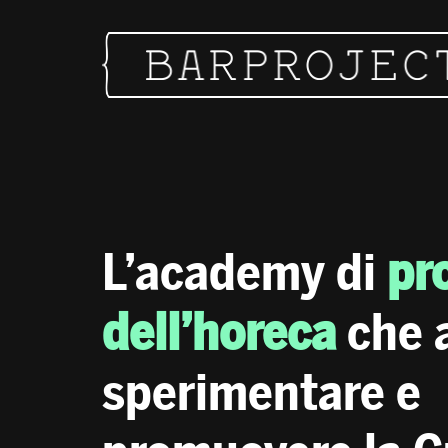
Vai al contenuto
Navigazione principale
L’academy di
pr
dell’horeca
che 
sperimentare e