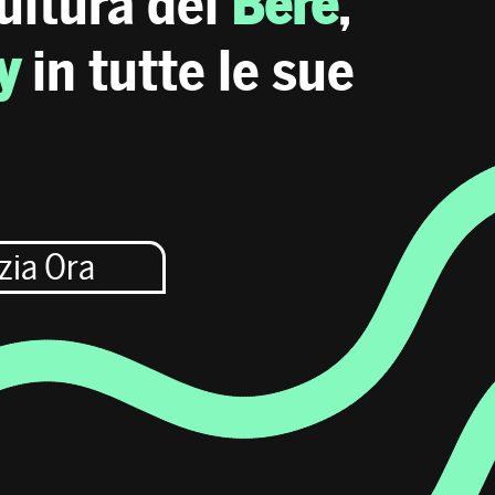
ultura del
Bere
,
y
in tutte le sue
izia Ora