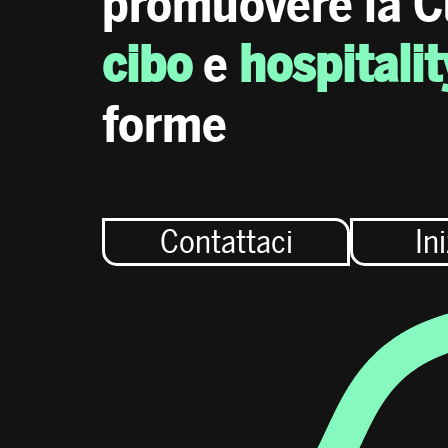
promuovere la C
cibo
e
hospitalit
forme
Contattaci
In