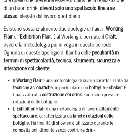
che quello che dovrebbe essere un plus nella realizzazione
fattori importanti per impedirvi
modafinil online acquisto
di
di un buon drink,
diventi solo uno spettacolo fine a se
visitare la nostra farmacia. Il primo uno o tre metodi il corpo
stesso
, slegato dal lavoro quotidiano.
umano non può utilizzare correttamente la nuova
Esistono sostanzialmente due tipologie di flair: il
Working
opportunità di ottimizzare il lavoro, che fornisce un forte
Flair
e l’
Exhibition Flair
. Dal Working è poi nato il
Craft
,
nootropics – Modafinil.
ovvero la metodologia più in voga in questo periodo.
Ognuna di queste tipologie di flair ha delle
peculiarità in
termini di spettacolarità, tecnica, strumenti, sicurezza e
interazione col cliente
:
Il
Working Flair
è una metodologia di lavoro caratterizzata da
tecniche acrobatiche
, in particolare con
bottiglie
e
shaker
. È
finalizzato alla
costruzione dei drink
e non sono previste
rotazioni delle bottiglie.
L’Exhibition Flair
è una metodologia di lavoro
altamente
spettacolare
, caratterizzata da
lanci e rotazioni delle
bottiglie
. Ha finalità di show ed è utilizzato durante le
competizioni, di solito senza costruire drink.