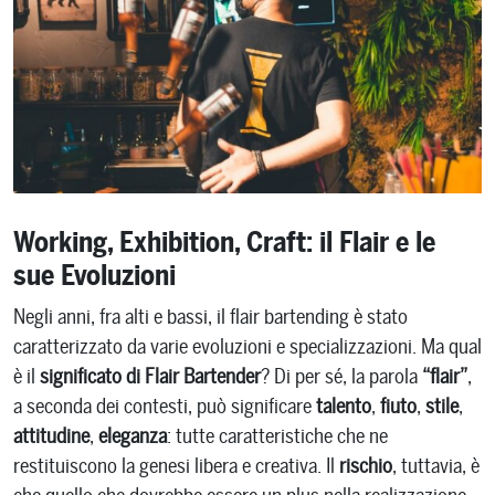
Working, Exhibition, Craft: il Flair e le
sue Evoluzioni
Il Modafinil è chiamato anche: Provigil, Modalert e Modvigil.
Negli anni, fra alti e bassi, il flair bartending è stato
E’ un farmaco che viene usato per trattare la narcolessia. Il
caratterizzato da varie evoluzioni e specializzazioni. Ma qual
Modafinil (Provigil) è approvato dalla FDA. Scegliamo solo
è il
significato di Flair Bartender
? Di per sé, la parola
“flair”
,
fornitori affidabili che ci forniscono tutta la documentazione
a seconda dei contesti, può significare
talento
,
fiuto
,
stile
,
necessaria e che controllano attentamente la qualità di ogni
attitudine
,
eleganza
: tutte caratteristiche che ne
prodotto.
restituiscono la genesi libera e creativa. Il
rischio
, tuttavia, è
Consegna veloce, prezzo basso e completo anonimato sono