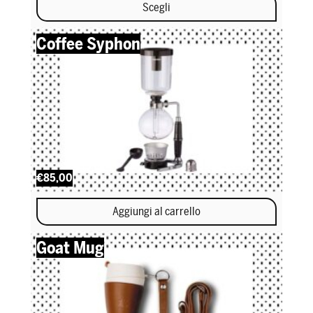
Scegli
Questo prodotto ha più varianti. Le opzioni possono essere scel
Coffee Syphon
€85,00
Aggiungi al carrello
Goat Mug