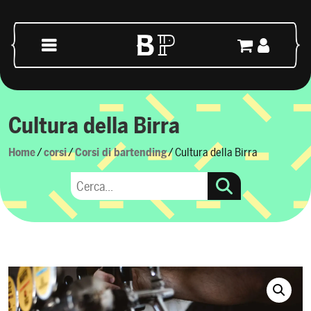
Skip to content
Main Navigation
Cultura della Birra
Home
/
corsi
/
Corsi di bartending
/ Cultura della Birra