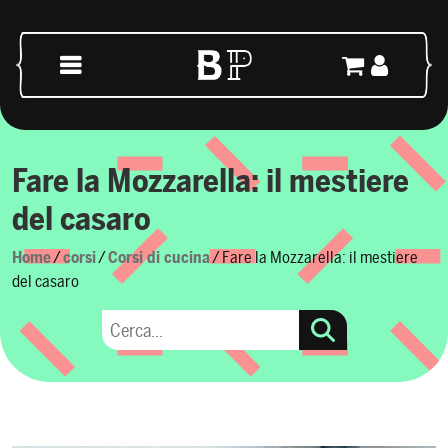
Skip to content
Main Navigation
Fare la Mozzarella: il mestiere
del casaro
Home
/
corsi
/
Corsi di cucina
/ Fare la Mozzarella: il mestiere
del casaro