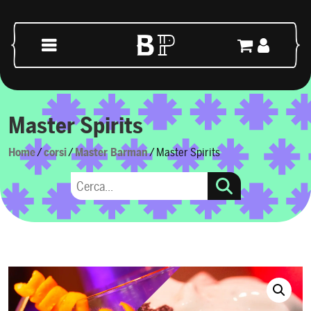
Skip to content
Main Navigation
Master Spirits
Home
/
corsi
/
Master Barman
/ Master Spirits