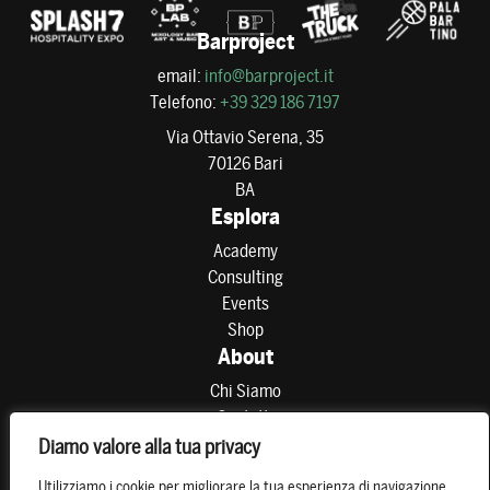
Barproject
email:
info@barproject.it
Telefono:
+39 329 186 7197
Via Ottavio Serena, 35
70126 Bari
BA
Esplora
Academy
Consulting
Events
Shop
About
Chi Siamo
Contatti
Partner
Diamo valore alla tua privacy
Preferenze di consenso
Utilizziamo i cookie per migliorare la tua esperienza di navigazione,