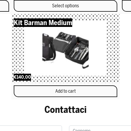
Select options
This product has multiple variants. The options may be chosen 
Kit Barman Medium
€140,00
Add to cart
Contattaci