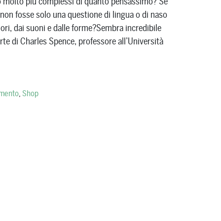
o molto più complessi di quanto pensassimo? Se
 non fosse solo una questione di lingua o di naso
ri, dai suoni e dalle forme?Sembra incredibile
erte di Charles Spence, professore all’Università
imento
,
Shop