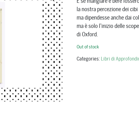
E se mangiare e bere fosser
la nostra percezione dei cibi
ma dipendesse anche dai colo
ma è solo l’inizio delle scop
di Oxford.
Out of stock
Categories:
Libri di Approfond