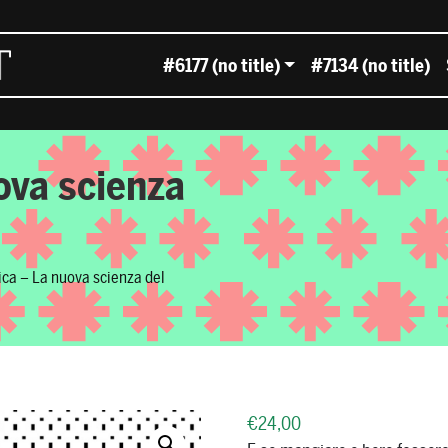
#6177 (no title)
#7134 (no title)
ova scienza
ica – La nuova scienza del
€
24,00