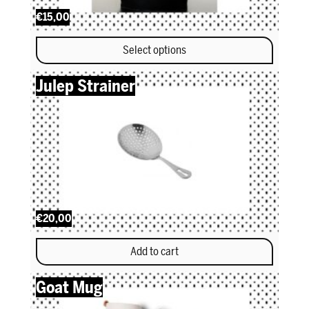
€15,00
Select options
This product has multiple variants. The options may be chosen 
Julep Strainer
€20,00
Add to cart
Goat Mug