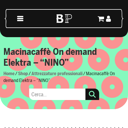
Skip to content
Main Navigation
Macinacaffè On demand
Elektra – “NINO”
Home
/
Shop
/
Attrezzature professionali
/ Macinacaffè On
demand Elektra – “NINO”