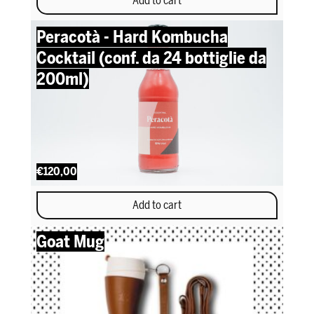
Add to cart
Peracotà - Hard Kombucha
Cocktail (conf. da 24 bottiglie da
200ml)
€120,00
Add to cart
Goat Mug