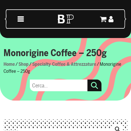
Skip to content
Main Navigation
Monorigine Coffee – 250g
Home
/
Shop
/
Specialty Coffee & Attrezzature
/ Monorigine
Coffee – 250g