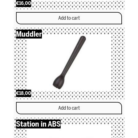
€16,00
Add to cart
Muddler
€18,00
Add to cart
Station in ABS