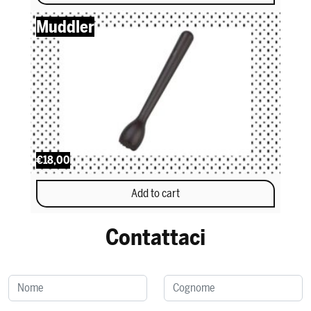
This product has multiple variants. The options may be chosen 
Muddler
€18,00
Add to cart
Contattaci