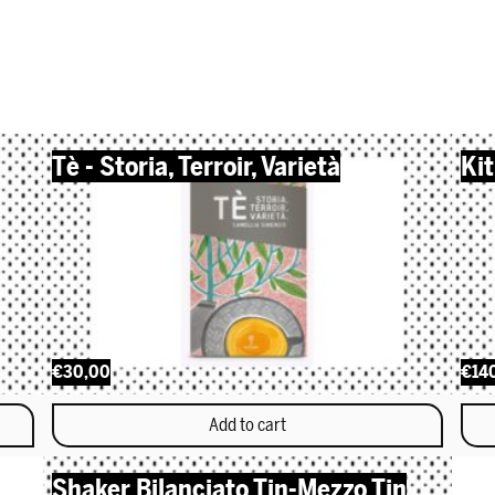
Tè - Storia, Terroir, Varietà
Ki
€30,00
€14
Add to cart
Shaker Bilanciato Tin-Mezzo Tin