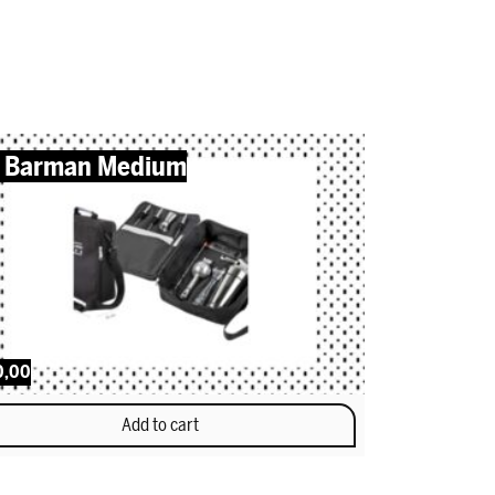
t Barman Medium
0,00
Add to cart