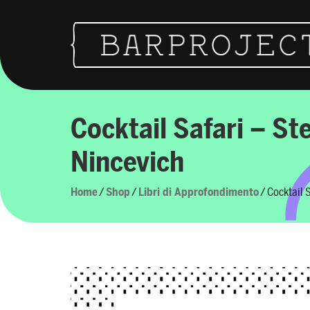
Skip to content
Main Navigation
Cocktail Safari – St
Nincevich
Home
/
Shop
/
Libri di Approfondimento
/ Cocktail 