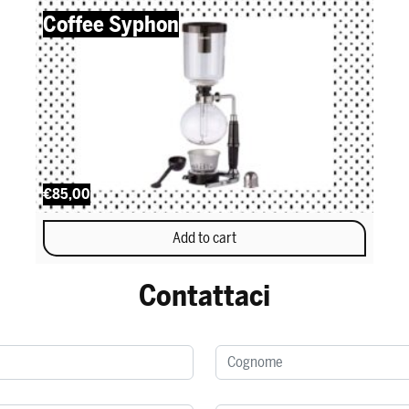
Coffee Syphon
€85,00
Add to cart
Contattaci