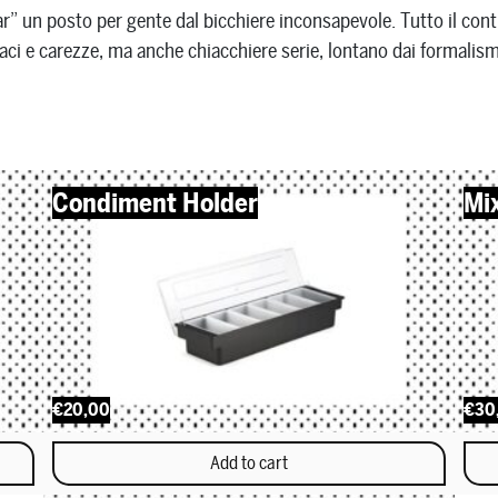
bar” un posto per gente dal bicchiere inconsapevole. Tutto il con
baci e carezze, ma anche chiacchiere serie, lontano dai formalism
Condiment Holder
Mi
€20,00
€30
Add to cart