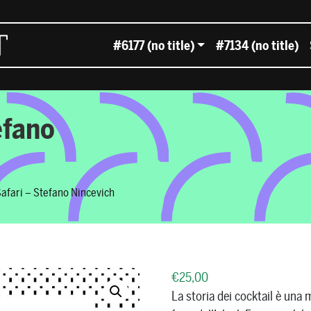
#6177 (no title)
#7134 (no title)
efano
Safari – Stefano Nincevich
€
25,00
La storia dei cocktail è una 