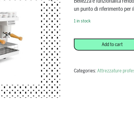
Bellezza e funzionalità ren
un punto di riferimento per 
1 in stock
Macchina Espresso Elektra - “K
Add to cart
Categories:
Attrezzature profe