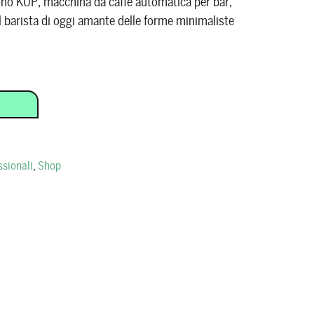
dono KUP, macchina da caffè automatica per bar,
il barista di oggi amante delle forme minimaliste
UP” (2 gruppi) quantity
ssionali
,
Shop