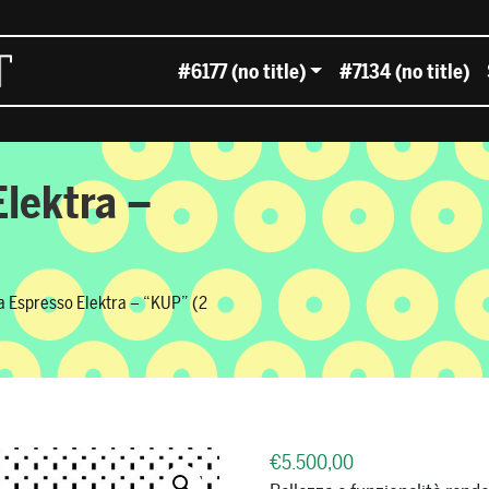
#6177 (no title)
#7134 (no title)
lektra –
 Espresso Elektra – “KUP” (2
€
5.500,00