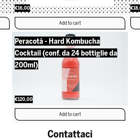
€16,00
€18
Add to cart
Peracotà - Hard Kombucha
Cocktail (conf. da 24 bottiglie da
200ml)
€120,00
Add to cart
Contattaci