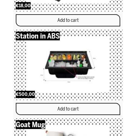
€18,00
Add to cart
Station in ABS
€500,00
Add to cart
Goat Mug