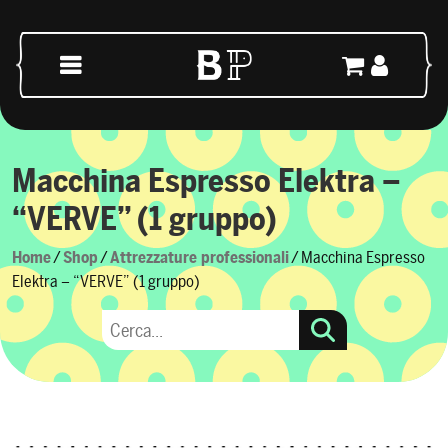
Skip to content
Main Navigation
Macchina Espresso Elektra –
“VERVE” (1 gruppo)
Home
/
Shop
/
Attrezzature professionali
/ Macchina Espresso
Elektra – “VERVE” (1 gruppo)