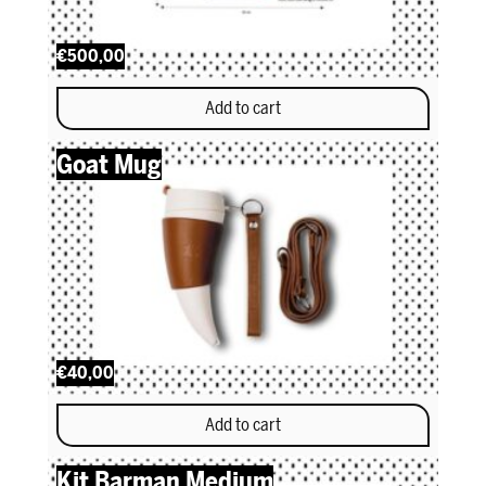
€500,00
Add to cart
Goat Mug
€40,00
Add to cart
Kit Barman Medium