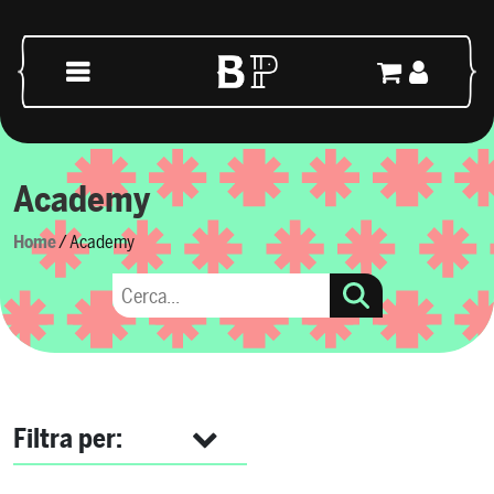
Vai al contenuto
Navigazione principale
Academy
Home
/ Academy
Filtra per: