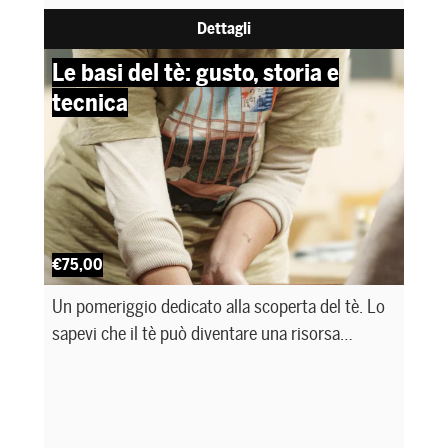
Dettagli
Le basi del tè: gusto, storia e
tecnica
€75,00
Un pomeriggio dedicato alla scoperta del tè. Lo
sapevi che il tè può diventare una risorsa
creativa anche nel mondo del bartending? Che il
modo in cui lo infondi cambia completamente il
suo profilo sensoriale? A condurre il corso sarà
Sarah Mazza, antropologa del cibo con