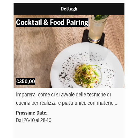
Dettagli
Cocktail & Food Pairing
€350,00
Imparerai come ci si avvale delle tecniche di
cucina per realizzare piatti unici, con materie
prime del territorio, da abbinare ai tuoi Cocktail.
Prossime Date:
Dal 26-10 al 28-10