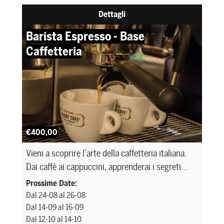
unici.
Dettagli
Barista Espresso - Base
Caffetteria
€400,00
Vieni a scoprire l’arte della caffetteria italiana.
Dai caffè ai cappuccini, apprenderai i segreti
dell’espresso perfetto provenienti da tutto il
Prossime Date:
mondo
Dal 24-08 al 26-08
Dal 14-09 al 16-09
Dal 12-10 al 14-10