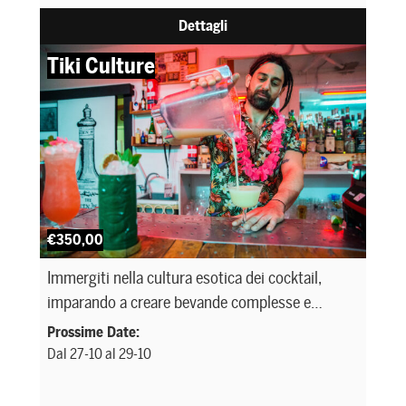
Dettagli
Tiki Culture
€350,00
Immergiti nella cultura esotica dei cocktail,
imparando a creare bevande complesse e
decorative che trasportano in un'atmosfera
Prossime Date:
tropicale. È ideale per chi vuole ampliare le
Dal 27-10 al 29-10
proprie competenze nel bartending e stupire gli
ospiti con presentazioni scenografiche e sapori