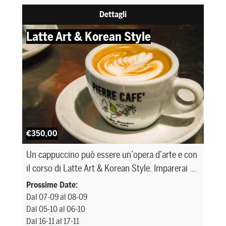
Dettagli
Latte Art & Korean Style
€350,00
Un cappuccino può essere un’opera d’arte e con
il corso di Latte Art & Korean Style. Imparerai a
realizzare creazioni uniche e rendere speciali i
Prossime Date:
tuoi prodotti
Dal 07-09 al 08-09
Dal 05-10 al 06-10
Dal 16-11 al 17-11